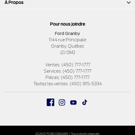
À Propos
Pour nous joindre
Ford Granby
1144 rue Principale
Granby
,
Québec
J2J 0M2
Ventes:
(450) 777-1777
Services:
(450) 777-1777
Pièces:
(450) 777-1777
Textez les ventes:
(450) 915-5334
2026 © FORD GRANBY
| Tous droits réservés.