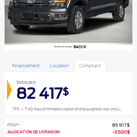
Financement
Location
Comptant
Votre prix
82 417
$
TPS + TVQ, frais d'immatriculation et d'assurances non inclus.
PDSF*
85 917
$
ALLOCATION DE LIVRAISON
-
3 500
$