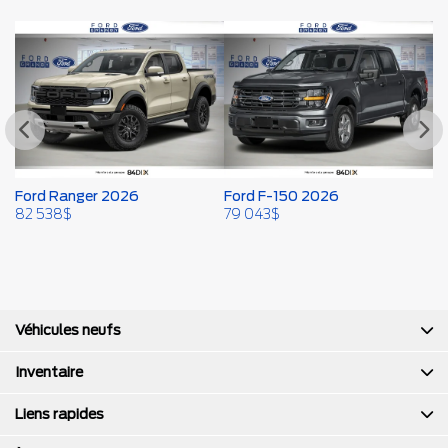
Ford Ranger 2026
Ford F-150 2026
F
82 538
$
79 043
$
79
Véhicules neufs
Inventaire
Liens rapides