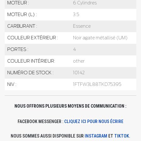
MOTEUR :
6 Cylindres
MOTEUR (L) :
3.5
CARBURANT :
Essence
COULEUR EXTÉRIEUR :
Noir agate métallisé (UM)
PORTES :
4
COULEUR INTÉRIEUR:
other
NUMÉRO DE STOCK :
10142
NIV :
1FTFW3L88TKD75395
NOUS OFFRONS PLUSIEURS MOYENS DE COMMUNICATION :
FACEBOOK MESSENGER :
CLIQUEZ ICI POUR NOUS ÉCRIRE
NOUS SOMMES AUSSI DISPONIBLE SUR
INSTAGRAM
ET
TIKTOK
.