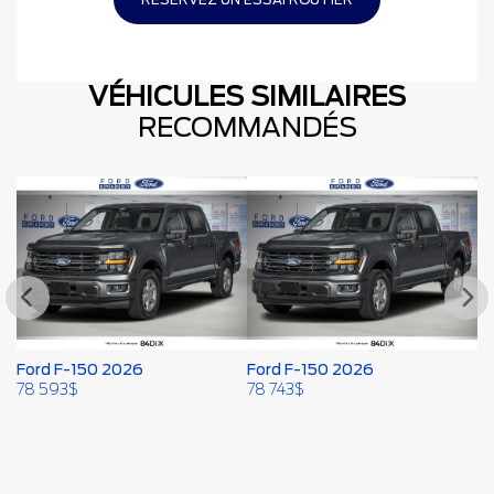
VÉHICULES SIMILAIRES
RECOMMANDÉS
Ford F-150 2026
Ford F-150 2026
F
78 593
$
78 743
$
79