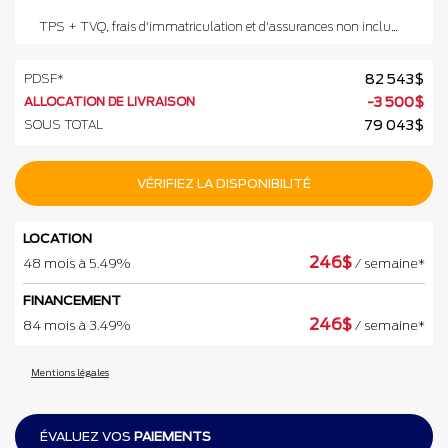
TPS + TVQ, frais d'immatriculation et d'assurances non inclus.
PDSF*
82 543
$
ALLOCATION DE LIVRAISON
-
3 500
$
SOUS TOTAL
79 043
$
VÉRIFIEZ LA DISPONIBILITÉ
LOCATION
246
$
48 mois à 5.49%
/ semaine*
FINANCEMENT
246
$
84 mois à 3.49%
/ semaine*
Mentions légales
ÉVALUEZ VOS
PAIEMENTS