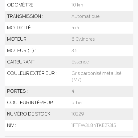
ODOMÈTRE:
10 km
TRANSMISSION :
Automatique
MOTRICITÉ :
4x4
MOTEUR :
6 Cylindres
MOTEUR (L) :
3.5
CARBURANT :
Essence
COULEUR EXTÉRIEUR :
Gris carbonisé métallisé
(M7)
PORTES :
4
COULEUR INTÉRIEUR:
other
NUMÉRO DE STOCK :
10229
NIV :
1FTFW3L84TKE27315