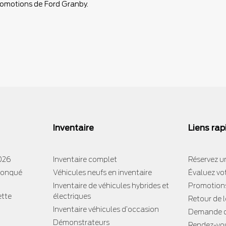
promotions de Ford Granby.
Inventaire
Liens rap
2026
Inventaire complet
Réservez un
tronqué
Véhicules neufs en inventaire
Évaluez vo
Inventaire de véhicules hybrides et
Promotion
ette
électriques
Retour de 
Inventaire véhicules d’occasion
Demande d
Démonstrateurs
Rendez-vou