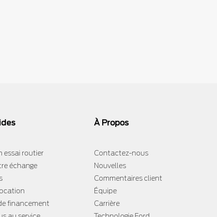
ides
À Propos
 essai routier
Contactez-nous
tre échange
Nouvelles
s
Commentaires client
location
Équipe
e financement
Carrière
s au service
Technologie Ford