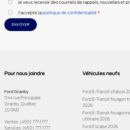
Je veux recevoir des courriels de rappels, nouvelles et 
J’accepte la
politique de confidentialité
*
.
Pour nous joindre
Véhicules neufs
Ford Granby
Ford E-Transit châssis 
1144 rue Principale
Ford E-Transit fourgon 
Granby
,
Québec
2026
J2J 0M2
Ford E-Transit fourgonn
utilitaire 2026
Ventes:
(450) 777-1777
Ford Escape 2026
Services:
(450) 777-1777