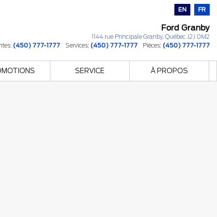
EN
FR
Ford Granby
1144 rue Principale
Granby
,
Québec
J2J 0M2
ntes:
(450) 777-1777
Services:
(450) 777-1777
Pièces:
(450) 777-1777
OMOTIONS
SERVICE
À PROPOS