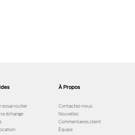
ides
À Propos
 essai routier
Contactez-nous
tre échange
Nouvelles
s
Commentaires client
location
Équipe