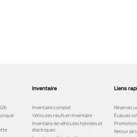
e
Inventaire
Liens rap
2026
Inventaire complet
Réservez un
tronqué
Véhicules neufs en inventaire
Évaluez vo
Inventaire de véhicules hybrides et
Promotion
ette
électriques
Retour de 