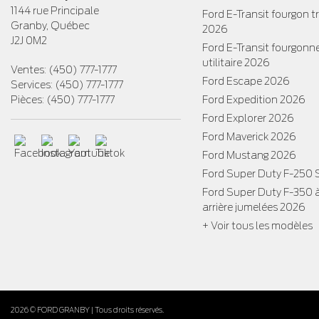
1144 rue Principale
Ford E-Transit fourgon 
Granby
,
Québec
2026
J2J 0M2
Ford E-Transit fourgonn
utilitaire 2026
Ventes:
(450) 777-1777
Ford Escape 2026
Services:
(450) 777-1777
Pièces:
(450) 777-1777
Ford Expedition 2026
Ford Explorer 2026
Ford Maverick 2026
Ford Mustang 2026
Ford Super Duty F-250
Ford Super Duty F-350 
arrière jumelées 2026
+ Voir tous les modèles
2026 © FORD GRANBY
| Tous droits réservés.