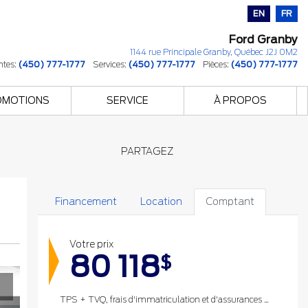
EN
FR
Ford Granby
1144 rue Principale
Granby
,
Québec
J2J 0M2
ntes:
(450) 777-1777
Services:
(450) 777-1777
Pièces:
(450) 777-1777
OMOTIONS
SERVICE
À PROPOS
PARTAGEZ
Financement
Location
Comptant
Votre prix
80 118
$
TPS + TVQ, frais d'immatriculation et d'assurances non inclus.