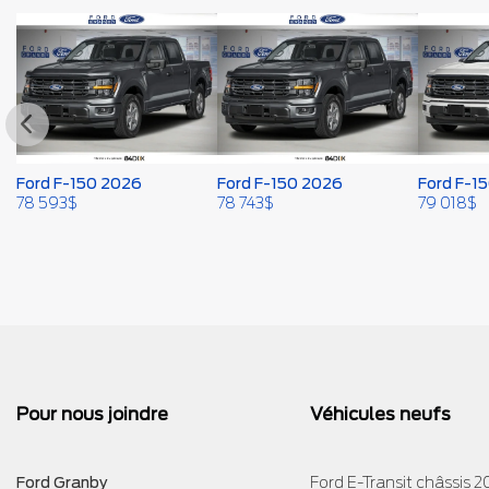
Ford F-150 2026
Ford F-150 2026
Ford F-1
78 593
$
78 743
$
79 018
$
Pour nous joindre
Véhicules neufs
Ford Granby
Ford E-Transit châssis 