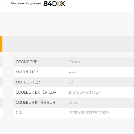
ODOMÈTRE:
10 km
MOTRICITÉ :
4x4
MOTEUR (L) :
3.5
COULEUR EXTÉRIEUR :
Blanc Oxford (YZ)
COULEUR INTÉRIEUR:
other
NIV :
1FTFW3L83TFB47829