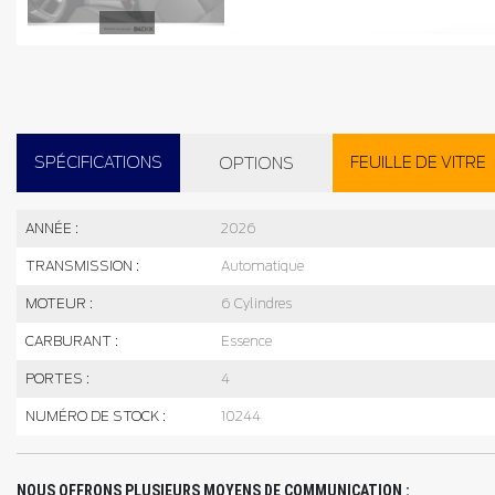
SPÉCIFICATIONS
FEUILLE DE VITRE
OPTIONS
ANNÉE :
2026
TRANSMISSION :
Automatique
MOTEUR :
6 Cylindres
CARBURANT :
Essence
PORTES :
4
NUMÉRO DE STOCK :
10244
NOUS OFFRONS PLUSIEURS MOYENS DE COMMUNICATION :