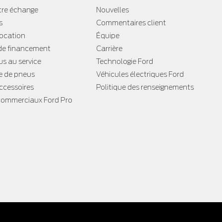
tre échange
Nouvelles
s
Commentaires client
location
Équipe
e financement
Carrière
s au service
Technologie Ford
 de pneus
Véhicules électriques Ford
accessoires
Politique des renseignements
commerciaux Ford Pro