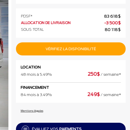
PDSF*
83 618
$
ALLOCATION DE LIVRAISON
-
3 500
$
SOUS TOTAL
80 118
$
VÉRIFIEZ LA DISPONIBILITÉ
LOCATION
250
$
48 mois à 5.49%
/ semaine*
FINANCEMENT
249
$
84 mois à 3.49%
/ semaine*
Mentions légales
ÉVALUEZ VOS
PAIEMENTS