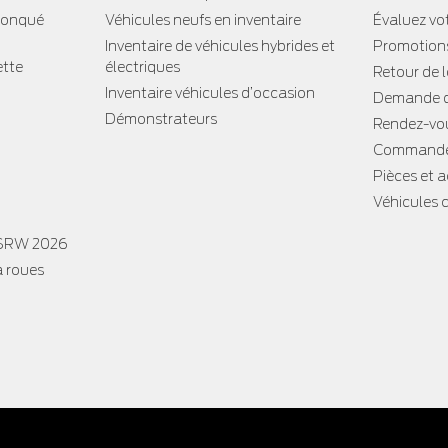
tronqué
Véhicules neufs en inventaire
Évaluez vo
Inventaire de véhicules hybrides et
Promotion
ette
électriques
Retour de 
Inventaire véhicules d’occasion
Demande d
Démonstrateurs
Rendez-vou
Commande
Pièces et 
Véhicules 
 SRW 2026
à roues