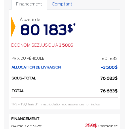
Financement
Comptant
À partir de
80 183
*
$
ÉCONOMISEZ JUSQU'À
3 500
$
PRIX DU VÉHICULE
80 183
$
ALLOCATION DE LIVRAISON
-3 500
$
SOUS-TOTAL
76 683
$
TOTAL
76 683
$
TPS + TVQ, frais d'immatriculation et d'assurances non inclus.
FINANCEMENT
259
$
84 mois à 5.99%
/ semaine*