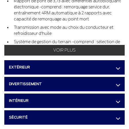
Rapport de pont de 3,73 avec différentiel autobloquant
électronique -comprend : remorquage service dur,
entraînement 4RM automatique à 2 rapports avec
capacité de remorquage au point mort
Transmission avec mode au choix du conducteur et
refroidisseur d'huile
Système de gestion du terrain -comprend : sélection de
mode de conduite : normal, remorquage/transport, Eco,
VOIR PLUS
glissant et hors route
Boîte de transfert électronique
EXTÉRIEUR
4 roues motrices en prise temporaire et maintenue
Chauffe-moteur
DIVERTISSEMENT
Batterie avec protection antidécharge
Équipement de remorquage catégorie IV -comprend :
INTÉRIEUR
attelage, commande de freins de remorque et dispositif
anti-louvoiement de la remorque
Faisceau de câblage de remorque
SÉCURITÉ
2 plaques de protection