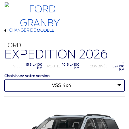
CHANGER DE
MODÈLE
FORD
EXPEDITION 2026
13.3
15.3 L/100
10.8 L/100
VILLE:
ROUTE:
COMBINÉE:
Le/100
KM
KM
KM
Choisissez votre version
VSS 4x4