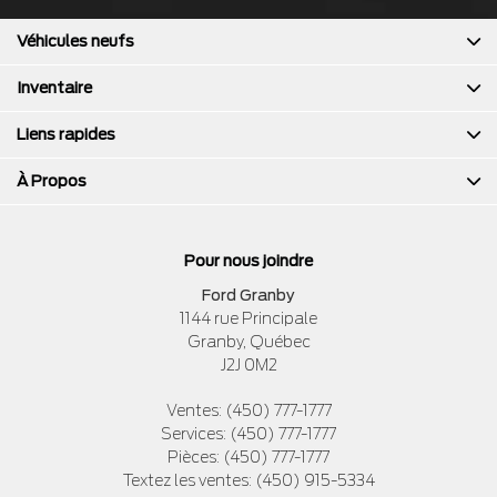
Véhicules neufs
Inventaire
Liens rapides
À Propos
Pour nous joindre
Ford Granby
1144 rue Principale
Granby
,
Québec
J2J 0M2
Ventes:
(450) 777-1777
Services:
(450) 777-1777
Pièces:
(450) 777-1777
Textez les ventes:
(450) 915-5334