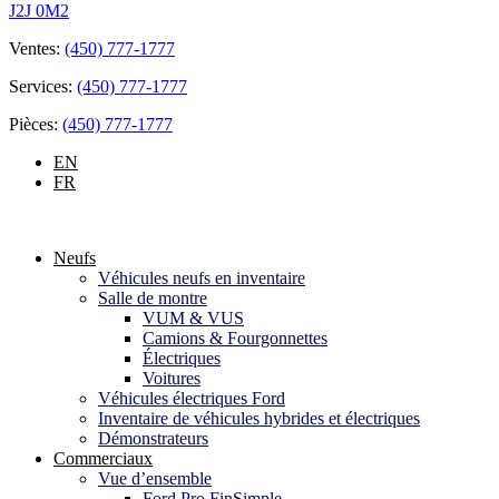
J2J 0M2
Ventes:
(450) 777-1777
Services:
(450) 777-1777
Pièces:
(450) 777-1777
EN
FR
Neufs
Véhicules neufs en inventaire
Salle de montre
VUM & VUS
Camions & Fourgonnettes
Électriques
Voitures
Véhicules électriques Ford
Inventaire de véhicules hybrides et électriques
Démonstrateurs
Commerciaux
Vue d’ensemble
Ford Pro FinSimple