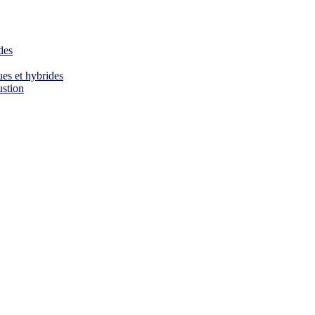
des
es et hybrides
ustion