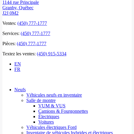
1144 rue Principale
Granby
,
Québec
J2J 0M2
Ventes:
(450) 777-1777
Services:
(450) 777-1777
Pièces:
(450) 777-1777
Textez les ventes:
(450) 915-5334
EN
FR
Neufs
Véhicules neufs en inventaire
Salle de montre
VUM & VUS
Camions & Fourgonnettes
Électriques
Voitures
Véhicules électriques Ford
Inventaire de véhicules hybrides et électriques