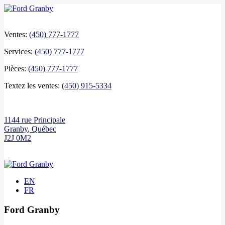
Ventes:
(450) 777-1777
Services:
(450) 777-1777
Pièces:
(450) 777-1777
Textez les ventes:
(450) 915-5334
1144 rue Principale
Granby
,
Québec
J2J 0M2
EN
FR
Ford Granby