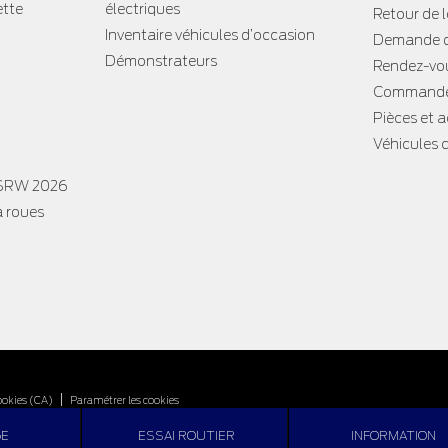
ette
électriques
Retour de 
Inventaire véhicules d’occasion
Demande d
Démonstrateurs
Rendez-vou
Commande
Pièces et 
Véhicules 
 SRW 2026
à roues
|
ookies (CA)
Paramétrer les cookies
GE
ESSAI ROUTIER
INFORMATION