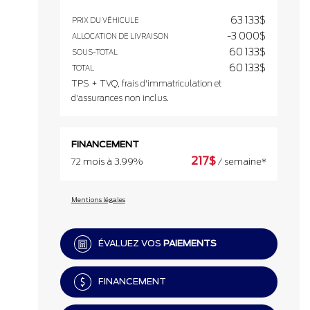
63 133
$
PRIX DU VÉHICULE
-3 000
$
ALLOCATION DE LIVRAISON
60 133
$
SOUS-TOTAL
60 133
$
TOTAL
TPS + TVQ, frais d'immatriculation et
d'assurances non inclus.
FINANCEMENT
217
$
72 mois à 3.99%
/ semaine*
Mentions légales
ÉVALUEZ VOS
PAIEMENTS
FINANCEMENT