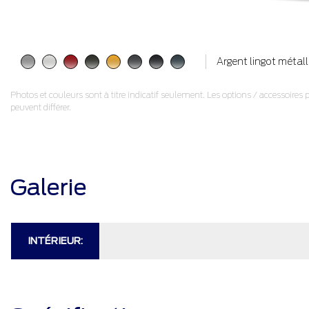
Argent lingot métall
Photos et couleurs sont à titre indicatif seulement. Les options / accessoires 
peuvent différer.
Galerie
INTÉRIEUR: