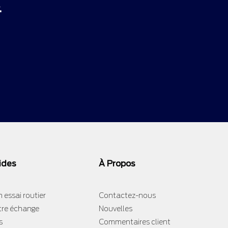
.
ides
À Propos
 essai routier
Contactez-nous
tre échange
Nouvelles
s
Commentaires client