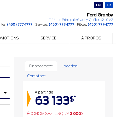
EN
FR
Ford Granby
1144 rue Principale
Granby
,
Québec
J2J 0M2
ntes:
(450) 777-1777
Services:
(450) 777-1777
Pièces:
(450) 777-1777
OMOTIONS
SERVICE
À PROPOS
Financement
Location
Comptant
À partir de
63 133
*
$
ÉCONOMISEZ JUSQU'À
3 000
$