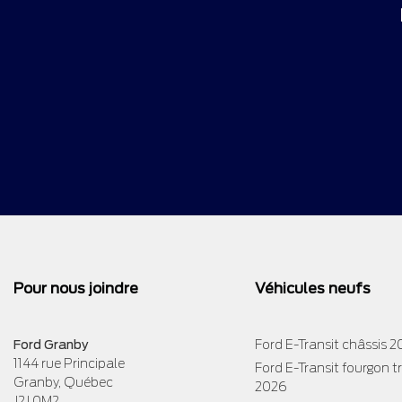
Pour nous joindre
Véhicules neufs
Ford Granby
Ford E-Transit châssis 
1144 rue Principale
Ford E-Transit fourgon 
Granby
,
Québec
2026
J2J 0M2