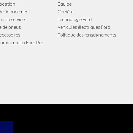
location
Équipe
e financement
Carrière
s au service
Technologie Ford
 de pneus
Véhicules électriques Ford
accessoires
Politique des renseignements
commerciaux Ford Pro