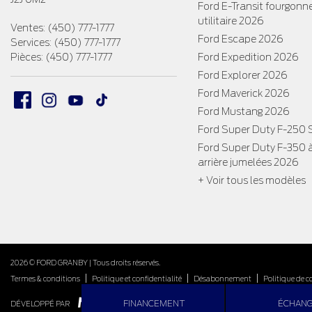
Ford E-Transit fourgonn
utilitaire 2026
Ventes:
(450) 777-1777
Ford Escape 2026
Services:
(450) 777-1777
Pièces:
(450) 777-1777
Ford Expedition 2026
Ford Explorer 2026
Ford Maverick 2026
Ford Mustang 2026
Ford Super Duty F-250
Ford Super Duty F-350 
arrière jumelées 2026
+ Voir tous les modèles
2026 © FORD GRANBY
| Tous droits réservés.
|
|
|
Termes & conditions
Politique et confidentialité
Désabonnement
Politique de c
FINANCEMENT
ÉCHAN
DÉVELOPPÉ PAR