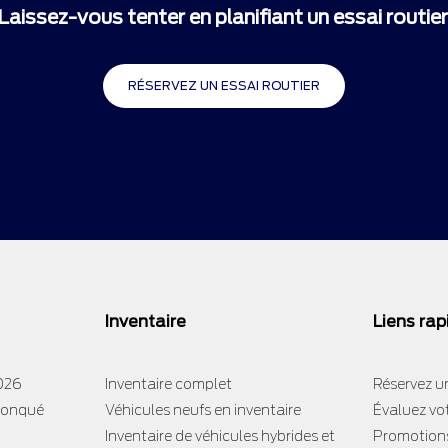
Laissez-vous tenter en planifiant un essai routier
RÉSERVEZ UN ESSAI ROUTIER
Inventaire
Liens rap
2026
Inventaire complet
Réservez un
tronqué
Véhicules neufs en inventaire
Évaluez vo
Inventaire de véhicules hybrides et
Promotion