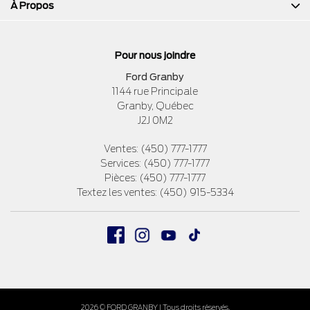
À Propos
Pour nous joindre
Ford Granby
1144 rue Principale
Granby
,
Québec
J2J 0M2
Ventes:
(450) 777-1777
Services:
(450) 777-1777
Pièces:
(450) 777-1777
Textez les ventes:
(450) 915-5334
2026 © FORD GRANBY
| Tous droits réservés.