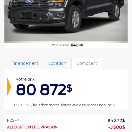
Financement
Location
Comptant
Votre prix
80 872
$
TPS + TVQ, frais d'immatriculation et d'assurances non inclus.
PDSF*
84 372
$
ALLOCATION DE LIVRAISON
-
3 500
$