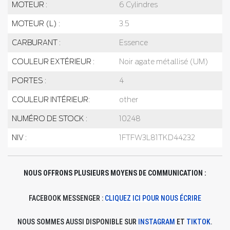
MOTEUR :
6 Cylindres
MOTEUR (L) :
3.5
CARBURANT :
Essence
COULEUR EXTÉRIEUR :
Noir agate métallisé (UM)
PORTES :
4
COULEUR INTÉRIEUR:
other
NUMÉRO DE STOCK :
10248
NIV :
1FTFW3L81TKD44232
NOUS OFFRONS PLUSIEURS MOYENS DE COMMUNICATION :
FACEBOOK MESSENGER :
CLIQUEZ ICI POUR NOUS ÉCRIRE
NOUS SOMMES AUSSI DISPONIBLE SUR
INSTAGRAM
ET
TIKTOK
.