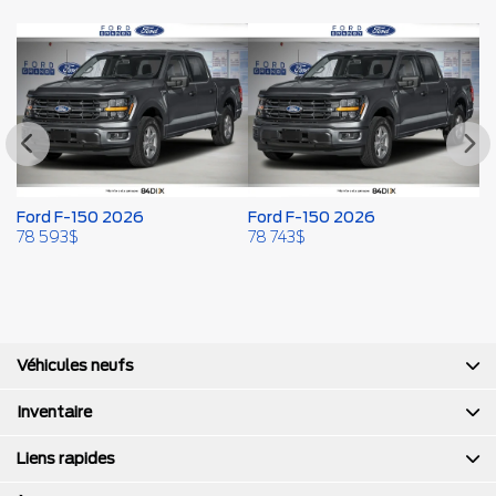
Ford F-150 2026
Ford F-150 2026
F
78 593
$
78 743
$
79
Véhicules neufs
Inventaire
Liens rapides