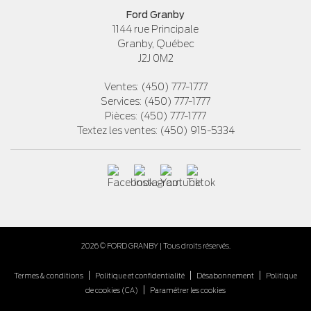
Ford Granby
1144 rue Principale
Granby
,
Québec
J2J 0M2
Ventes:
(450) 777-1777
Services:
(450) 777-1777
Pièces:
(450) 777-1777
Textez les ventes:
(450) 915-5334
2026 © FORD GRANBY
| Tous droits réservés.
|
|
|
Termes & conditions
Politique et confidentialité
Désabonnement
Politique
|
de cookies (CA)
Paramétrer les cookies