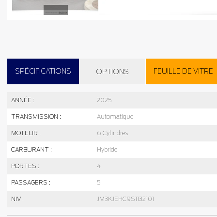
SPÉCIFICATIONS
FEUILLE DE VITRE
OPTIONS
ANNÉE :
2025
TRANSMISSION :
Automatique
MOTEUR :
6 Cylindres
CARBURANT :
Hybride
PORTES :
4
PASSAGERS :
5
NIV :
JM3KJEHC9S1132101