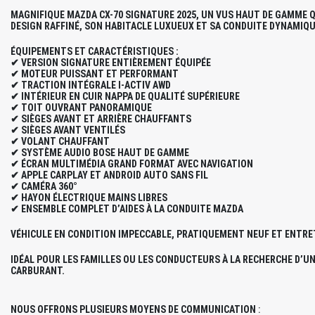
MAGNIFIQUE MAZDA CX-70 SIGNATURE 2025, UN VUS HAUT DE GAMME 
DESIGN RAFFINÉ, SON HABITACLE LUXUEUX ET SA CONDUITE DYNAMIQUE
ÉQUIPEMENTS ET CARACTÉRISTIQUES :
✔ VERSION SIGNATURE ENTIÈREMENT ÉQUIPÉE
✔ MOTEUR PUISSANT ET PERFORMANT
✔ TRACTION INTÉGRALE I-ACTIV AWD
✔ INTÉRIEUR EN CUIR NAPPA DE QUALITÉ SUPÉRIEURE
✔ TOIT OUVRANT PANORAMIQUE
✔ SIÈGES AVANT ET ARRIÈRE CHAUFFANTS
✔ SIÈGES AVANT VENTILÉS
✔ VOLANT CHAUFFANT
✔ SYSTÈME AUDIO BOSE HAUT DE GAMME
✔ ÉCRAN MULTIMÉDIA GRAND FORMAT AVEC NAVIGATION
✔ APPLE CARPLAY ET ANDROID AUTO SANS FIL
✔ CAMÉRA 360°
✔ HAYON ÉLECTRIQUE MAINS LIBRES
✔ ENSEMBLE COMPLET D’AIDES À LA CONDUITE MAZDA
VÉHICULE EN CONDITION IMPECCABLE, PRATIQUEMENT NEUF ET ENTRET
IDÉAL POUR LES FAMILLES OU LES CONDUCTEURS À LA RECHERCHE D’U
CARBURANT.
NOUS OFFRONS PLUSIEURS MOYENS DE COMMUNICATION
: