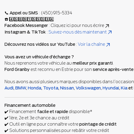
📞
Appel ou SMS
: (450)915-5334
☎️ 4️⃣5️⃣0️⃣9️⃣1️⃣5️⃣5️⃣3️⃣3️⃣4️⃣
Facebook Messenger
:
Cliquez ici pour nous écrire
Instagram & TikTok
:
Suivez-nous dès maintenant
Découvrez nos vidéos sur YouTube
:
Voir la chaîne
Vous avez un véhicule d’échange ?
Nous reprenons votre véhicule au
meilleur prix garanti
.
Ford Granby
est reconnu en Estrie pour son
service après-vente
Nous avons aussi plusieurs marques disponibles dans l’occasion 
Audi
,
BMW
,
Honda
,
Toyota
,
Nissan
,
Volkswagen
,
Hyundai
,
Kia
et
Financement automobile
✔️ Financement
facile et rapide
disponible*
✔️ 1ère, 2e et 3e chance au crédit
✔️ Outil en ligne pour connaître votre
pointage de crédit
✔️ Solutions personnalisées pour rebâtir votre crédit