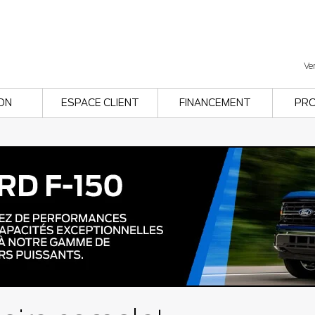
Ve
ON
ESPACE CLIENT
FINANCEMENT
PR