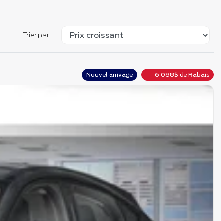
Trier par:
Nouvel arrivage
6 088
$
de Rabais