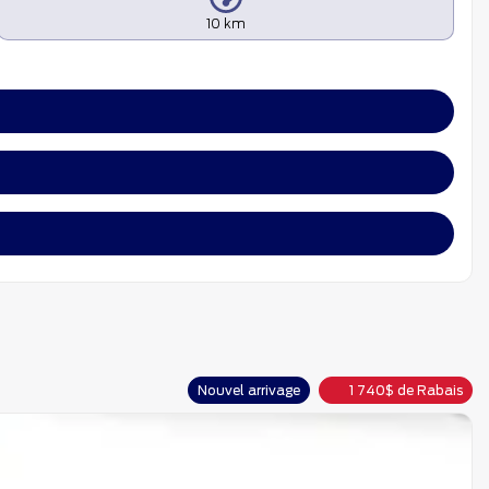
10 km
Nouvel arrivage
1 740
$
de Rabais