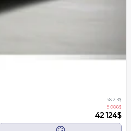
48 213
$
6 088
$
42 124
$