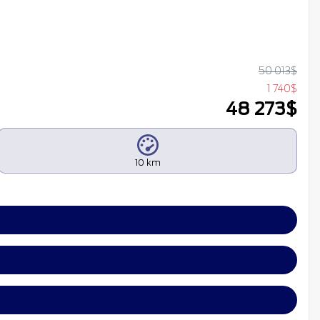
50 013
$
1 740
$
48 273
$
10 km