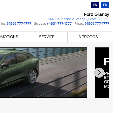
EN
FR
Ford Granby
1144 rue Principale
Granby
,
Québec
J2J 0M2
ntes:
(450) 777-1777
Services:
(450) 777-1777
Pièces:
(450) 777-1777
OMOTIONS
SERVICE
À PROPOS