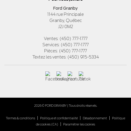
Ford Granby
1144 rue Principale
Granby
,
Québec
J2J 0M2
Ventes:
(450) 777-1777
Services:
(450) 777-1777
Pièces:
(450) 777-1777
Textez les ventes:
(450) 915-5334
2026 © FORD GRANBY
| Tous droits réservés.
|
|
|
Termes & conditions
Politique et confidentialité
Désabonnement
Politique
|
de cookies (CA)
Paramétrer les cookies