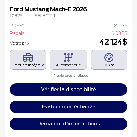
Ford Mustang Mach-E 2026
10325
– SÉLECT TI
PDSF*
48 213
$
Rabais
6 088
$
42 124
$
Votre prix
Traction intégrale
Automatique
10 km
Plus de caractéristiques
Vérifier la disponibilité
Évaluer mon échange
Demande d'informations