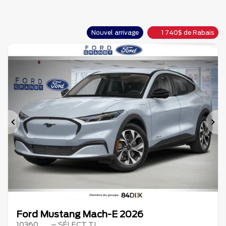
Nouvel arrivage
1 740
$
de Rabais
Précédent
Su
Ford Mustang Mach-E 2026
10360
– SÉLECT TI