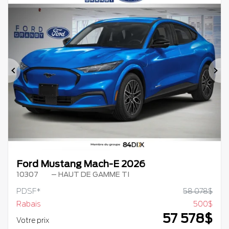
Précédent
Su
Ford Mustang Mach-E 2026
10307
– HAUT DE GAMME TI
PDSF*
58 078
$
Rabais
500
$
57 578
$
Votre prix