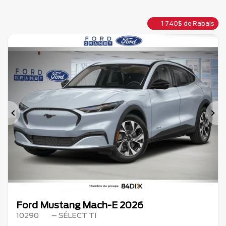
1 740
$
de Rabais
Précédent
Su
Ford Mustang Mach-E 2026
10290
– SÉLECT TI