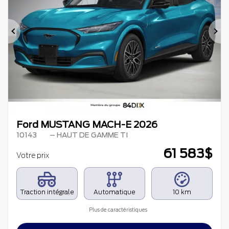
Précédent
Su
Ford MUSTANG MACH-E 2026
10143
– HAUT DE GAMME TI
61 583
$
Votre prix
Traction intégrale
Automatique
10 km
Plus de caractéristiques