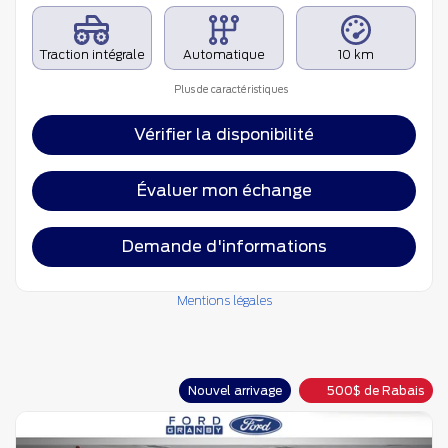
Traction intégrale
Automatique
10 km
Plus de caractéristiques
Vérifier la disponibilité
Évaluer mon échange
Demande d'informations
Mentions légales
Nouvel arrivage
500
$
de Rabais