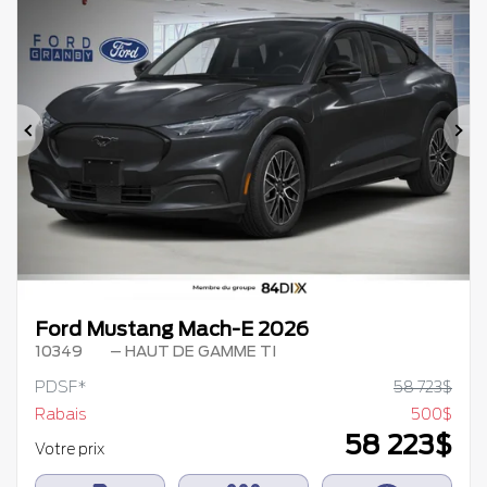
Précédent
Su
Ford Mustang Mach-E 2026
10349
– HAUT DE GAMME TI
PDSF*
58 723
$
Rabais
500
$
58 223
$
Votre prix