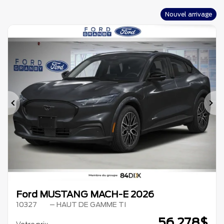
Nouvel arrivage
Précédent
Su
Ford MUSTANG MACH-E 2026
10327
– HAUT DE GAMME TI
56 278
$