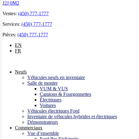
J2J 0M2
Ventes:
(450) 777-1777
Services:
(450) 777-1777
Pièces:
(450) 777-1777
EN
FR
Neufs
Véhicules neufs en inventaire
Salle de montre
VUM & VUS
Camions & Fourgonnettes
Électriques
Voitures
Véhicules électriques Ford
Inventaire de véhicules hybrides et électriques
Démonstrateurs
Commerciaux
Vue d’ensemble
Ford Pro FinSimple