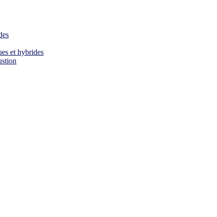
des
es et hybrides
ustion