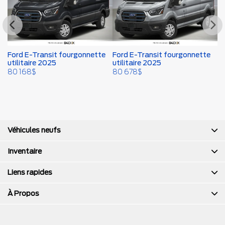
e
Ford E-Transit fourgonnette
Ford E-Transit fourgonnette
Fo
utilitaire 2025
utilitaire 2025
ut
80 168
$
80 678
$
8
Véhicules neufs
Inventaire
Liens rapides
À Propos