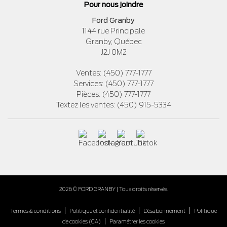
Pour nous joindre
Ford Granby
1144 rue Principale
Granby
,
Québec
J2J 0M2
Ventes:
(450) 777-1777
Services:
(450) 777-1777
Pièces:
(450) 777-1777
Textez les ventes:
(450) 915-5334
2026 © FORD GRANBY
| Tous droits réservés.
|
|
|
Termes & conditions
Politique et confidentialité
Désabonnement
Politique
|
de cookies (CA)
Paramétrer les cookies