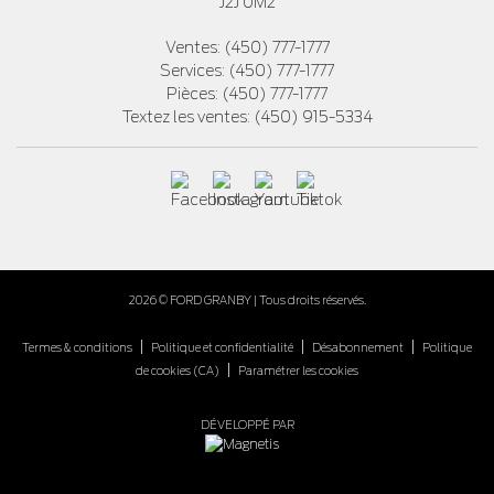
J2J 0M2
Ventes:
(450) 777-1777
Services:
(450) 777-1777
Pièces:
(450) 777-1777
Textez les ventes:
(450) 915-5334
2026 © FORD GRANBY
| Tous droits réservés.
|
|
|
Termes & conditions
Politique et confidentialité
Désabonnement
Politique
|
de cookies (CA)
Paramétrer les cookies
DÉVELOPPÉ PAR