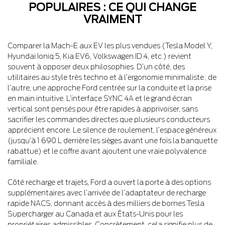
POPULAIRES : CE QUI CHANGE
VRAIMENT
Comparer la Mach-E aux EV les plus vendues (Tesla Model Y,
Hyundai Ioniq 5, Kia EV6, Volkswagen ID.4, etc.) revient
souvent à opposer deux philosophies. D’un côté, des
utilitaires au style très techno et à l’ergonomie minimaliste ; de
l’autre, une approche Ford centrée sur la conduite et la prise
en main intuitive. L’interface SYNC 4A et le grand écran
vertical sont pensés pour être rapides à apprivoiser, sans
sacrifier les commandes directes que plusieurs conducteurs
apprécient encore. Le silence de roulement, l’espace généreux
(jusqu’à 1 690 L derrière les sièges avant une fois la banquette
rabattue) et le coffre avant ajoutent une vraie polyvalence
familiale.
Côté recharge et trajets, Ford a ouvert la porte à des options
supplémentaires avec l’arrivée de l’adaptateur de recharge
rapide NACS, donnant accès à des milliers de bornes Tesla
Supercharger au Canada et aux États-Unis pour les
propriétaires admissibles. Concrètement, cela signifie plus de