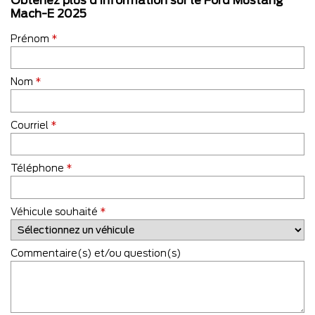
Obtenez plus d’information sur le Ford Mustang
Mach-E 2025
Prénom
*
Nom
*
Courriel
*
Téléphone
*
Véhicule souhaité
*
Commentaire(s) et/ou question(s)