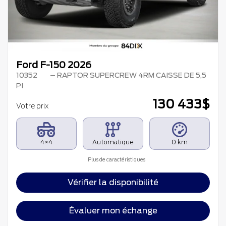
Ford F-150 2026
10352
– RAPTOR SUPERCREW 4RM CAISSE DE 5,5
PI
130 433
$
Votre prix
4×4
Automatique
0 km
Plus de caractéristiques
Vérifier la disponibilité
Évaluer mon échange