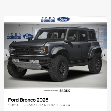
Précédent
Su
Ford Bronco 2026
9969
– RAPTOR 4 PORTES 4×4