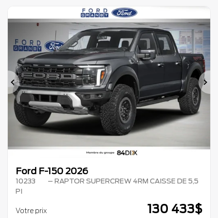
Précédent
Su
Ford F-150 2026
10233
– RAPTOR SUPERCREW 4RM CAISSE DE 5,5
PI
130 433
$
Votre prix