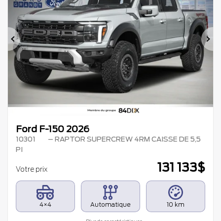
Précédent
Su
Ford F-150 2026
10301
– RAPTOR SUPERCREW 4RM CAISSE DE 5,5
PI
131 133
$
Votre prix
4×4
Automatique
10 km