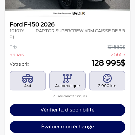
Ford F-150 2026
10101Y
– RAPTOR SUPERCREW 4RM CAISSE DE 5,5
PI
Prix
131 560
$
Rabais
2 565
$
128 995
$
Votre prix
4×4
Automatique
2 900 km
Plus de caractéristiques
Vérifier la disponibilité
Évaluer mon échange