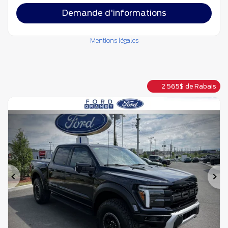
Demande d'informations
Mentions légales
2 565
$
de Rabais
Précédent
Su