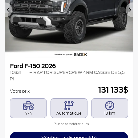
Précédent
Su
Ford F-150 2026
10331
– RAPTOR SUPERCREW 4RM CAISSE DE 5,5
PI
131 133
$
Votre prix
4×4
Automatique
10 km
Plus de caractéristiques
Vérifier la disponibilité