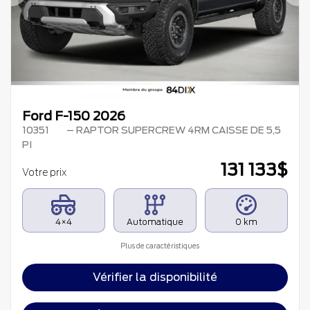
Précédent
Su
Ford F-150 2026
10351
– RAPTOR SUPERCREW 4RM CAISSE DE 5,5
PI
131 133
$
Votre prix
4×4
Automatique
0 km
Plus de caractéristiques
Vérifier la disponibilité