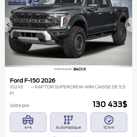
Précédent
Su
Ford F-150 2026
10243
– RAPTOR SUPERCREW 4RM CAISSE DE 5,5
PI
130 433
$
Votre prix
4×4
Automatique
10 km