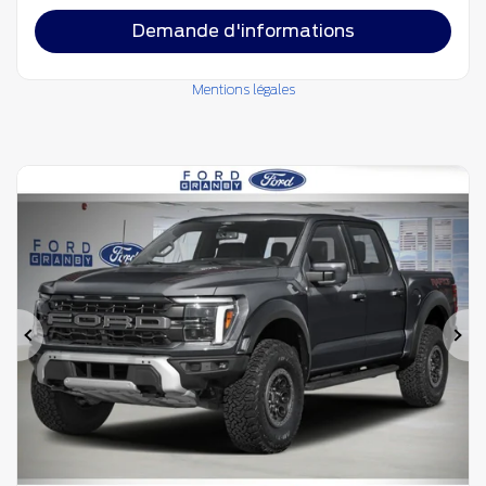
Demande d'informations
Mentions légales
Précédent
Su