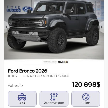
Précédent
Su
Ford Bronco 2026
10107
– RAPTOR 4 PORTES 4×4
120 898
$
Votre prix
4×4
Automatique
10 km