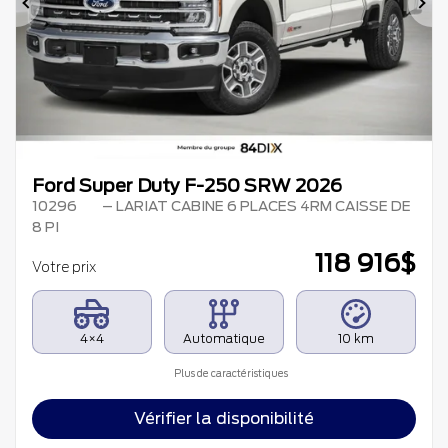
Précédent
Su
Ford Super Duty F-250 SRW 2026
10296
– LARIAT CABINE 6 PLACES 4RM CAISSE DE
8 PI
118 916
$
Votre prix
4×4
Automatique
10 km
Plus de caractéristiques
Vérifier la disponibilité