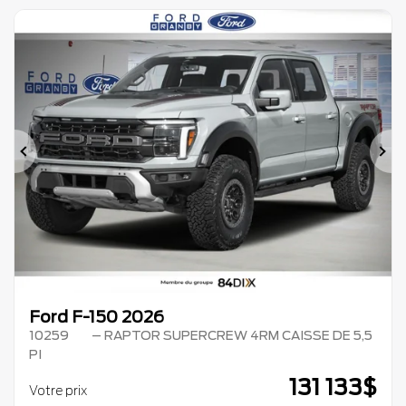
Précédent
Su
Ford F-150 2026
10259
– RAPTOR SUPERCREW 4RM CAISSE DE 5,5
PI
131 133
$
Votre prix