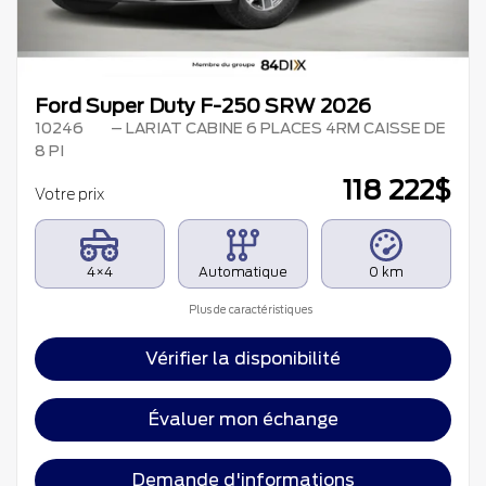
Ford Super Duty F-250 SRW 2026
10246
– LARIAT CABINE 6 PLACES 4RM CAISSE DE
8 PI
118 222
$
Votre prix
4×4
Automatique
0 km
Plus de caractéristiques
Vérifier la disponibilité
Évaluer mon échange
Demande d'informations