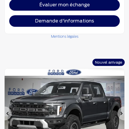
Évaluer mon échange
Demande d'informations
Mentions légales
Nouvel arrivage
Précédent
Su