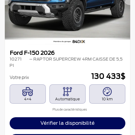
Précédent
Su
Ford F-150 2026
10271
– RAPTOR SUPERCREW 4RM CAISSE DE 5,5
PI
130 433
$
Votre prix
4×4
Automatique
10 km
Plus de caractéristiques
Vérifier la disponibilité