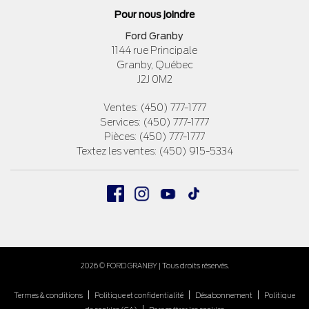
Pour nous joindre
Ford Granby
1144 rue Principale
Granby
,
Québec
J2J 0M2
Ventes:
(450) 777-1777
Services:
(450) 777-1777
Pièces:
(450) 777-1777
Textez les ventes:
(450) 915-5334
2026 © FORD GRANBY
| Tous droits réservés.
|
|
|
Termes & conditions
Politique et confidentialité
Désabonnement
Politique
|