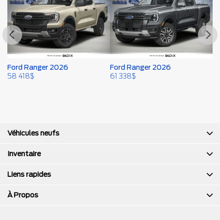
Ford Ranger 2026
Ford Ranger 2026
F
58 418
$
61 338
$
6
Véhicules neufs
Inventaire
Liens rapides
À Propos