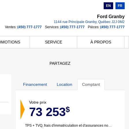
EN
FR
Ford Granby
1144 rue Principale
Granby
,
Québec
J2J 0M2
Ventes:
(450) 777-1777
Services:
(450) 777-1777
Pièces:
(450) 777-1777
OMOTIONS
SERVICE
À PROPOS
PARTAGEZ
Financement
Location
Comptant
Votre prix
73 253
$
TPS + TVQ, frais d'immatriculation et d'assurances non inclus.