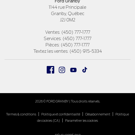
Ford Granby
1144 rue Principale
Granby
,
Québec
J2J 0M2
Ventes:
(450) 777-1777
Services:
(450) 777-1777
Pièces:
(450) 777-1777
Textez les ventes:
(450) 915-5334
2026 © FORD GRANBY
| Tous droits réservés.
|
|
|
Termes & conditions
Politique et confidentialité
Désabonnement
Politique
|
de cookies (CA)
Paramétrer les cookies