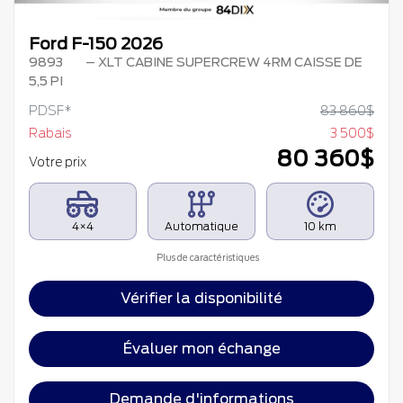
Ford F-150 2026
9893
– XLT CABINE SUPERCREW 4RM CAISSE DE
5,5 PI
PDSF*
83 860
$
Rabais
3 500
$
80 360
$
Votre prix
4×4
Automatique
10 km
Plus de caractéristiques
Vérifier la disponibilité
Évaluer mon échange
Demande d'informations