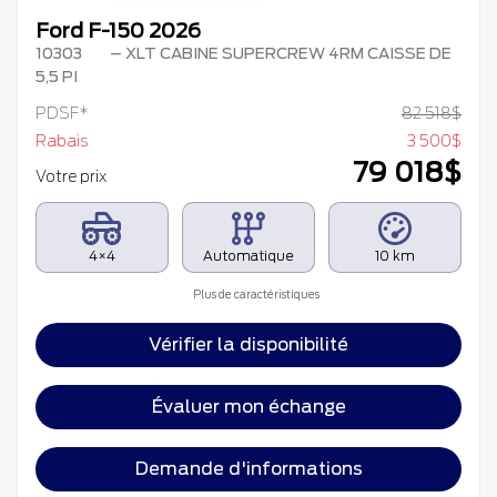
Ford F-150 2026
10303
– XLT CABINE SUPERCREW 4RM CAISSE DE
5,5 PI
PDSF*
82 518
$
Rabais
3 500
$
79 018
$
Votre prix
4×4
Automatique
10 km
Plus de caractéristiques
Vérifier la disponibilité
Évaluer mon échange
Demande d'informations