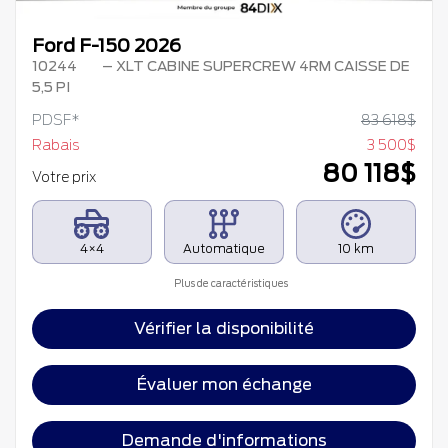
Ford F-150 2026
10244
– XLT CABINE SUPERCREW 4RM CAISSE DE
5,5 PI
PDSF*
83 618
$
Rabais
3 500
$
80 118
$
Votre prix
4×4
Automatique
10 km
Plus de caractéristiques
Vérifier la disponibilité
Évaluer mon échange
Demande d'informations