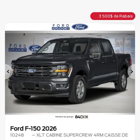
3 500
$
de Rabais
Précédent
Su
Ford F-150 2026
10248
– XLT CABINE SUPERCREW 4RM CAISSE DE