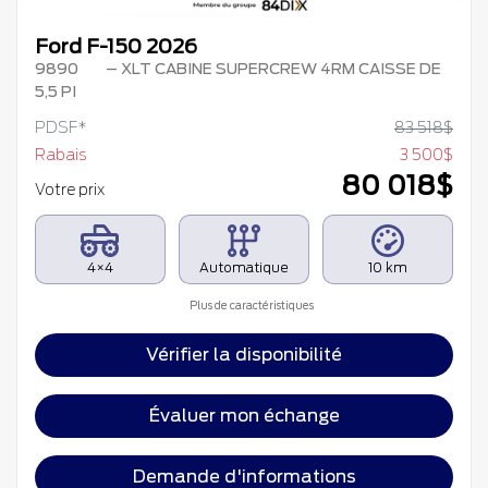
Ford F-150 2026
9890
– XLT CABINE SUPERCREW 4RM CAISSE DE
5,5 PI
PDSF*
83 518
$
Rabais
3 500
$
80 018
$
Votre prix
4×4
Automatique
10 km
Plus de caractéristiques
Vérifier la disponibilité
Évaluer mon échange
Demande d'informations