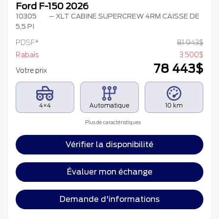
Ford F-150 2026
10305
– XLT CABINE SUPERCREW 4RM CAISSE DE
5,5 PI
PDSF*
81 943
$
Rabais
3 500
$
78 443
$
Votre prix
4×4
Automatique
10 km
Plus de caractéristiques
Vérifier la disponibilité
Évaluer mon échange
Demande d'informations