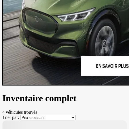
Inventaire complet
4 véhicules
trouvés
Trier par:
Nouvel arrivage
1 000
$
de Rabais