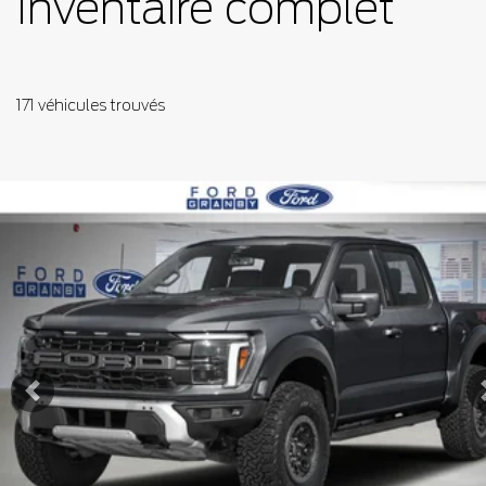
Inventaire complet
171 véhicules
trouvés
Afficher 8 images en plus
VOIR PLUS
Précédent