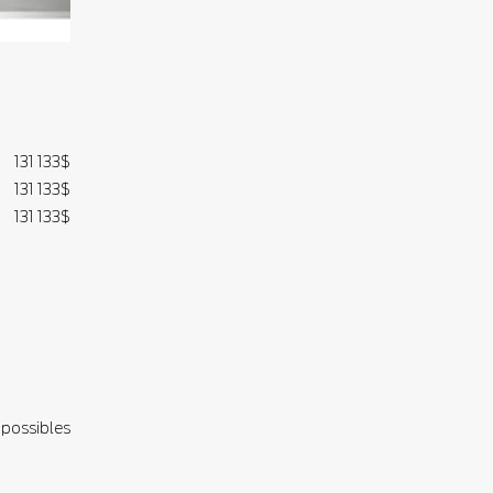
131 133
$
131 133
$
131 133
$
 possibles