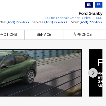
EN
FR
Ford Granby
1144 rue Principale
Granby
,
Québec
J2J 0M2
ntes:
(450) 777-1777
Services:
(450) 777-1777
Pièces:
(450) 777-1777
OMOTIONS
SERVICE
À PROPOS