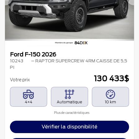
Précédent
Su
Ford F-150 2026
10243
– RAPTOR SUPERCREW 4RM CAISSE DE 5,5
PI
130 433
$
Votre prix
4×4
Automatique
10 km
Plus de caractéristiques
Vérifier la disponibilité