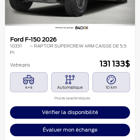
Ford F-150 2026
10331
– RAPTOR SUPERCREW 4RM CAISSE DE 5,5
PI
131 133
$
Votre prix
4×4
Automatique
10 km
Plus de caractéristiques
Vérifier la disponibilité
Évaluer mon échange