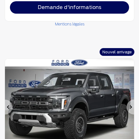
Demande d'informations
Mentions légales
Nouvel arrivage
Précédent
Su