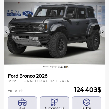
Précédent
Su
Ford Bronco 2026
9969
– RAPTOR 4 PORTES 4×4
124 403
$
Votre prix
4×4
Automatique
10 km