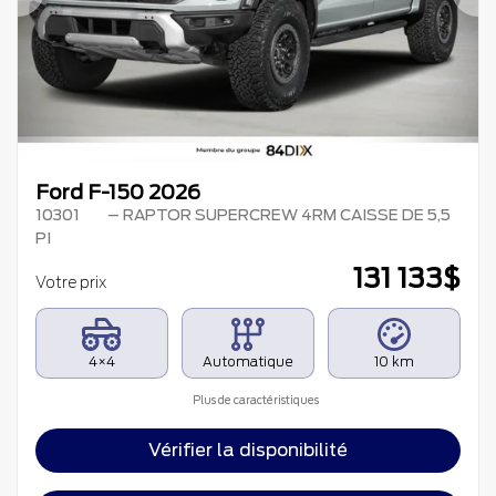
Précédent
Su
Ford F-150 2026
10301
– RAPTOR SUPERCREW 4RM CAISSE DE 5,5
PI
131 133
$
Votre prix
4×4
Automatique
10 km
Plus de caractéristiques
Vérifier la disponibilité