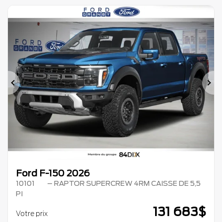
Précédent
Su
Ford F-150 2026
10101
– RAPTOR SUPERCREW 4RM CAISSE DE 5,5
PI
131 683
$
Votre prix