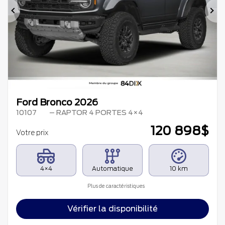
Précédent
Su
Ford Bronco 2026
10107
– RAPTOR 4 PORTES 4×4
120 898
$
Votre prix
4×4
Automatique
10 km
Plus de caractéristiques
Vérifier la disponibilité