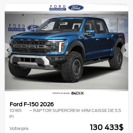
Précédent
Su
Ford F-150 2026
10185
– RAPTOR SUPERCREW 4RM CAISSE DE 5,5
PI
130 433
$
Votre prix