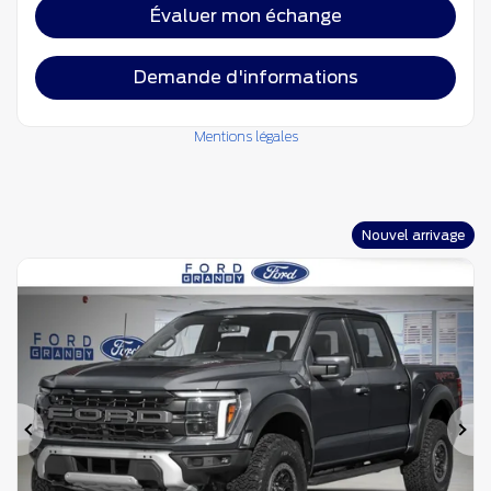
Évaluer mon échange
Demande d'informations
Mentions légales
Nouvel arrivage
Précédent
Su