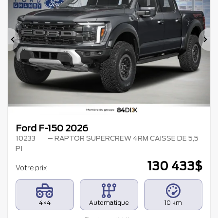
Précédent
Su
Ford F-150 2026
10233
– RAPTOR SUPERCREW 4RM CAISSE DE 5,5
PI
130 433
$
Votre prix
4×4
Automatique
10 km