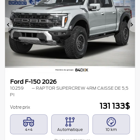
Précédent
Su
Ford F-150 2026
10259
– RAPTOR SUPERCREW 4RM CAISSE DE 5,5
PI
131 133
$
Votre prix
4×4
Automatique
10 km